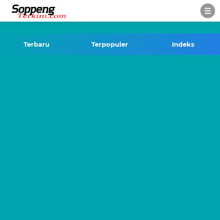
-->
Terbaru
Terpopuler
Indeks