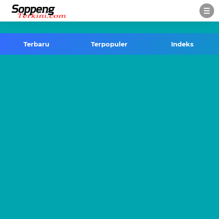
-->
Terbaru
Terpopuler
Indeks