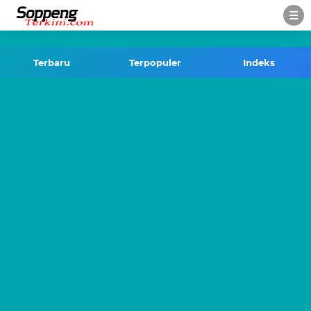
-->
Terbaru
Terpopuler
Indeks