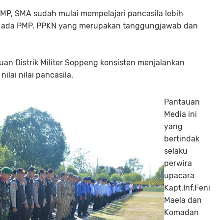
SMP, SMA sudah mulai mempelajari pancasila lebih
lu ada PMP, PPKN yang merupakan tanggungjawab dan
uan Distrik Militer Soppeng konsisten menjalankan
lai nilai pancasila.
Pantauan
Media ini
yang
bertindak
selaku
perwira
upacara
Kapt.Inf.Feni
Maela dan
Komadan