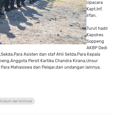
Upacara
Kapt.Inf.
Irfan.
Turut hadir
Kapolres
Soppeng
AKBP Dedi
ekda,Para Asisten dan staf Ahli Setda,Para Kepala
eng,Anggota Persit Kartika Chandra Kirana,Unsur
 Para Mahasiswa dan Pelajar,dan undangan lainnya.
hukum dan kriminal