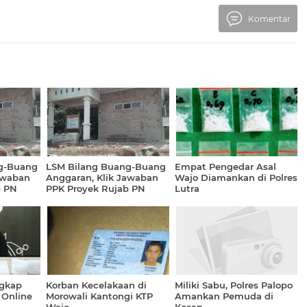
Komentar
g-Buang
LSM Bilang Buang-Buang
Empat Pengedar Asal
awaban
Anggaran, Klik Jawaban
Wajo Diamankan di Polres
b PN
PPK Proyek Rujab PN
Lutra
ngkap
Korban Kecelakaan di
Miliki Sabu, Polres Palopo
 Online
Morowali Kantongi KTP
Amankan Pemuda di