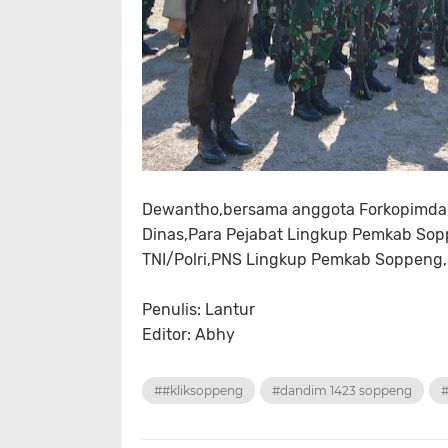
Dewantho,bersama anggota Forkopimda,S
Dinas,Para Pejabat Lingkup Pemkab Sopp
TNI/Polri,PNS Lingkup Pemkab Soppeng,
Penulis: Lantur
Editor: Abhy
##kliksoppeng
#dandim 1423 soppeng
#