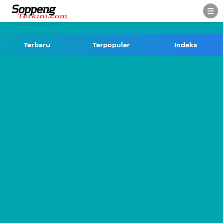
-->
Terbaru
Terpopuler
Indeks