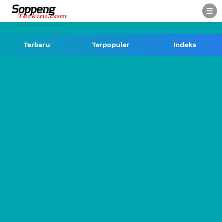
-->
Terbaru
Terpopuler
Indeks