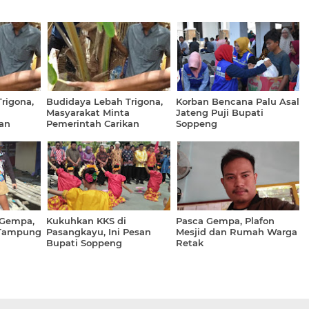
rigona,
Budidaya Lebah Trigona,
Korban Bencana Palu Asal
a
Masyarakat Minta
Jateng Puji Bupati
an
Pemerintah Carikan
Soppeng
Pasaran
 Gempa,
Kukuhkan KKS di
Pasca Gempa, Plafon
 Tampung
Pasangkayu, Ini Pesan
Mesjid dan Rumah Warga
Bupati Soppeng
Retak