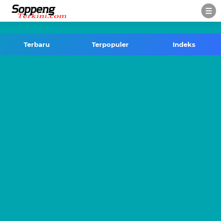
-->
Terbaru
Terpopuler
Indeks