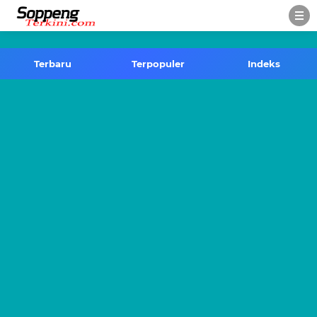
-->
Terbaru
Terpopuler
Indeks