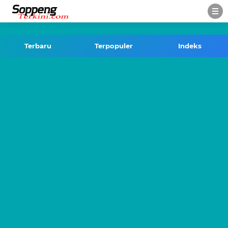
-->
Terbaru
Terpopuler
Indeks