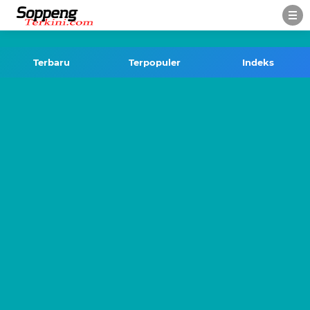
-->
Terbaru
Terpopuler
Indeks