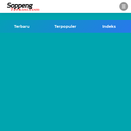
-->
Terbaru
Terpopuler
Indeks