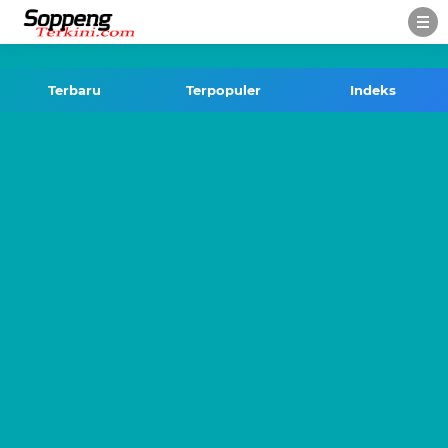
-->
Terbaru
Terpopuler
Indeks