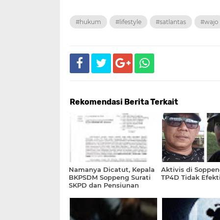
#hukum
#lifestyle
#satlantas
#wajo
Rekomendasi Berita Terkait
Namanya Dicatut, Kepala
Aktivis di Soppe
BKPSDM Soppeng Surati
TP4D Tidak Efekti
SKPD dan Pensiunan