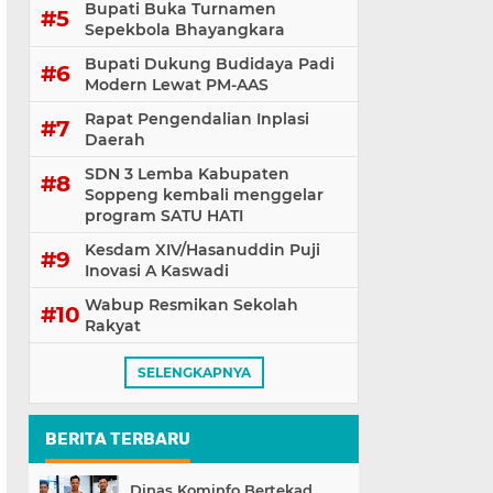
Bupati Buka Turnamen
Sepekbola Bhayangkara
Bupati Dukung Budidaya Padi
Modern Lewat PM-AAS
Rapat Pengendalian Inplasi
Daerah
SDN 3 Lemba Kabupaten
Soppeng kembali menggelar
program SATU HATI
Kesdam XIV/Hasanuddin Puji
Inovasi A Kaswadi
Wabup Resmikan Sekolah
Rakyat
SELENGKAPNYA
BERITA TERBARU
Dinas Kominfo Bertekad