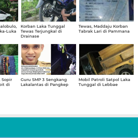
alobulo,
Korban Laka Tunggal
Tewas, Maddaju Korban
ka-Luka
Tewas Terjungkal di
Tabrak Lari di Pammana
Drainase
 Sopir
Guru SMP 3 Sengkang
Mobil Patroli Satpol Laka
it di
Lakalantas di Pangkep
Tunggal di Lebbae
u