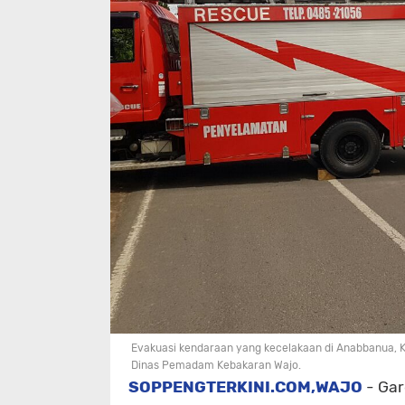
Evakuasi kendaraan yang kecelakaan di Anabbanua,
Dinas Pemadam Kebakaran Wajo.
SOPPENGTERKINI.COM,WAJO
- Gar