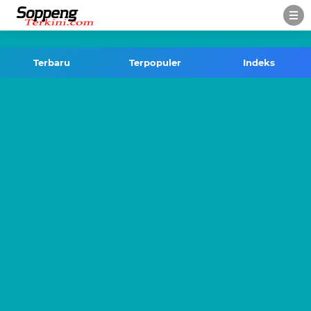
-->
Terbaru
Terpopuler
Indeks