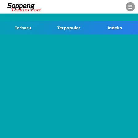
-->
Terbaru
Terpopuler
Indeks