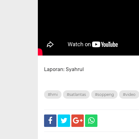
Laporan: Syahrul
#hmi
#satlantas
#soppeng
#video