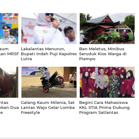
Kaum
Lakalantas Menurun,
Ban Meletus, Minibus
ikan MRSF
Bupati Indah Puji Kapolres
Seruduk Kios Warga di
Lutra
Piampo
ntas
Galang Kaum Milenia, Sat
Begini Cara Mahasiswa
nkan Dua
Lantas Wajo Gelar Lomba
KKL STIA Prima Dukung
ne
Freestyle
Program Satlantas