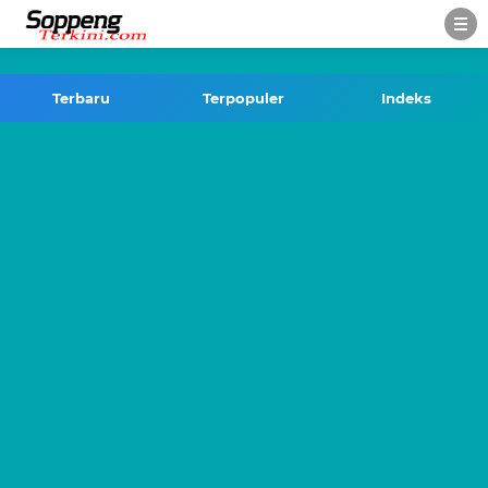
-->
Terbaru
Terpopuler
Indeks