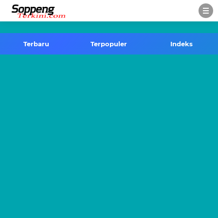
-->
Terbaru
Terpopuler
Indeks