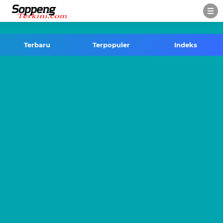
-->
Terbaru
Terpopuler
Indeks