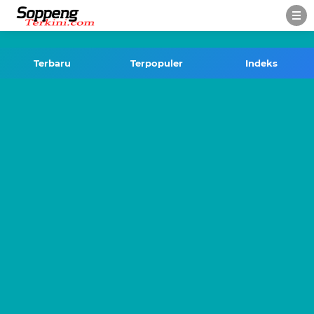
-->
Terbaru
Terpopuler
Indeks