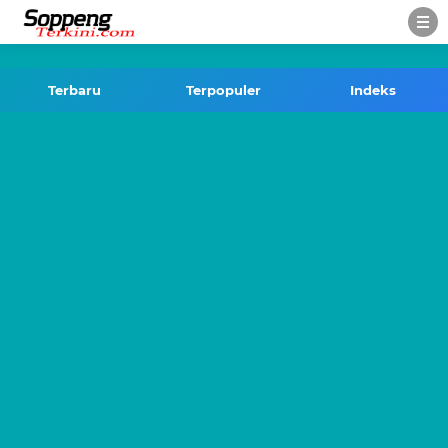
-->
Terbaru
Terpopuler
Indeks