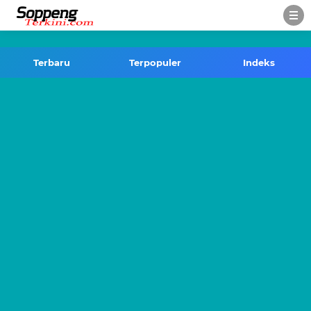
-->
Terbaru
Terpopuler
Indeks