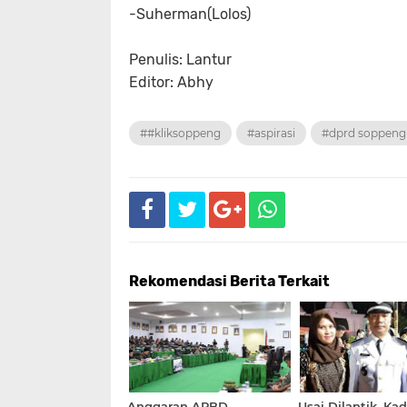
-Suherman(Lolos)
Penulis: Lantur
Editor: Abhy
##kliksoppeng
#aspirasi
#dprd soppeng
Rekomendasi Berita Terkait
Anggaran APBD
Usai Dilantik, Ka