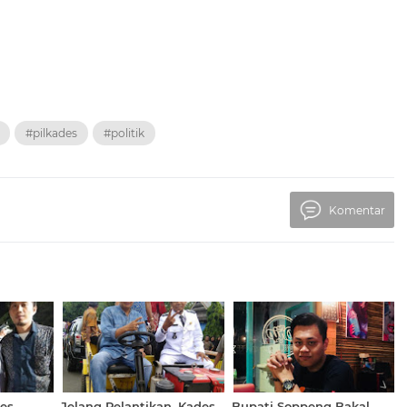
#pilkades
#politik
Komentar
des
Jelang Pelantikan, Kades
Bupati Soppeng Bakal