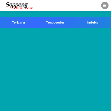
-->
Terbaru
Terpopuler
Indeks