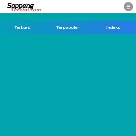
-->
Terbaru
Terpopuler
Indeks