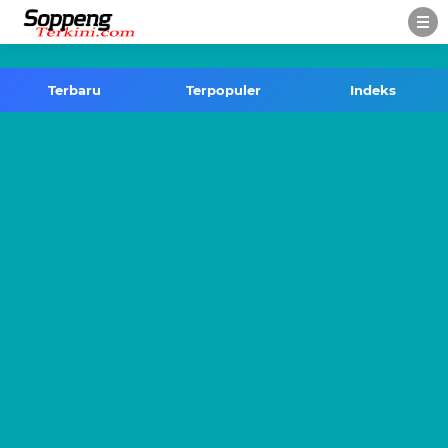
-->
Terbaru
Terpopuler
Indeks