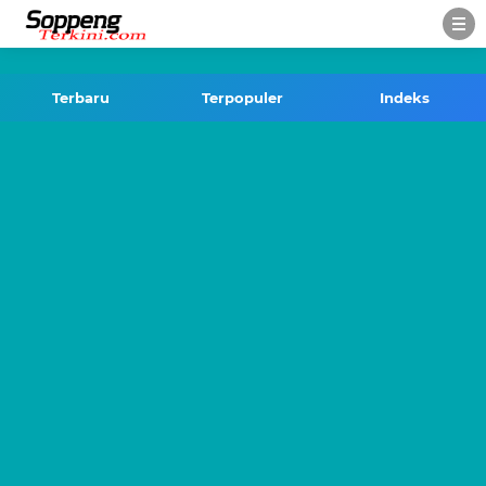
-->
Terbaru
Terpopuler
Indeks