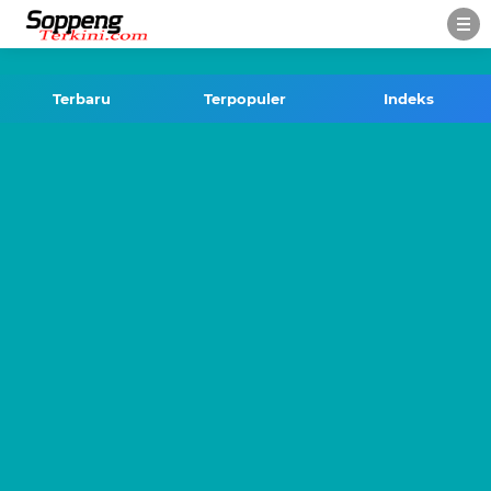
-->
Terbaru
Terpopuler
Indeks