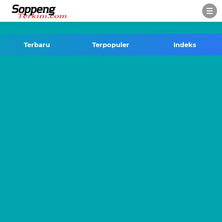
-->
Terbaru
Terpopuler
Indeks