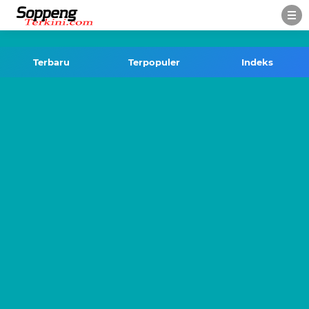
-->
Terbaru
Terpopuler
Indeks