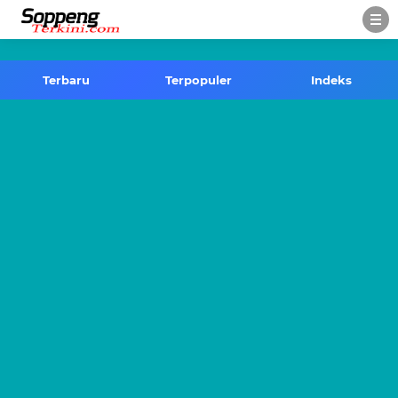
-->
Terbaru
Terpopuler
Indeks