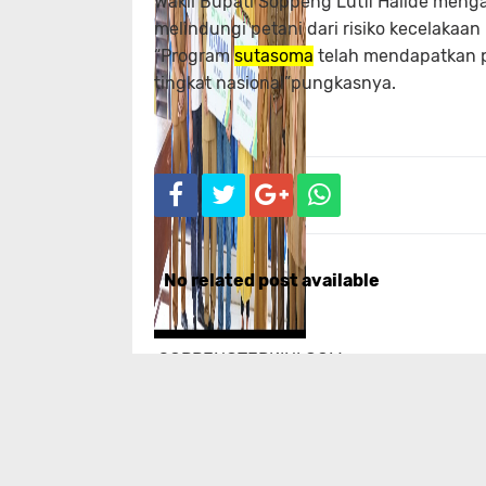
Wakil Bupati Soppeng Lutfi Halide meng
melindungi petani dari risiko kecelakaa
“Program
sutasoma
telah mendapatkan p
tingkat nasional”pungkasnya.
No related post available
,SOPPENGTERKINI.COM
—
Ahli waris
Amiruddin dan
Marding
mendapatkan