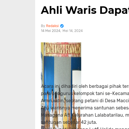
Ahli Waris Dapa
Redaksi
14 Mei 2024
Mei 14, 2024
Acara ini dihadiri oleh berbagai pihak 
para pengurus kelompok tani se-Kecama
Amiruddin, seorang petani di Desa Macci
Ahli warisnya menerima santunan sebesar
Masagena Ati Kelurahan Lalabatarilau, m
santunan sebesar 42 juta.