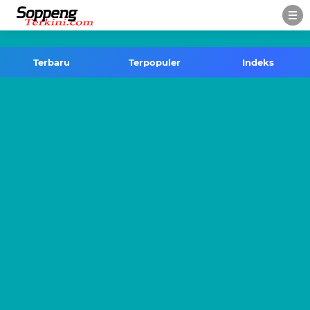
-->
Terbaru
Terpopuler
Indeks