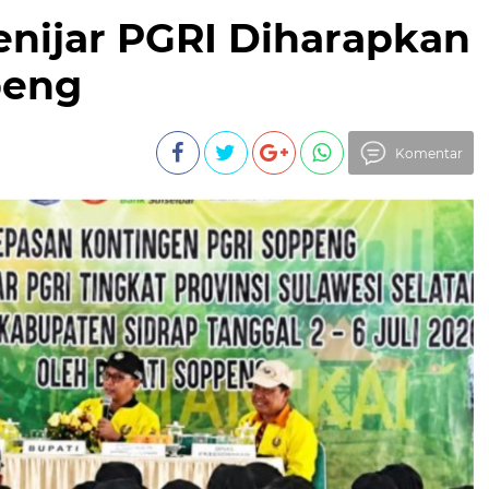
enijar PGRI Diharapkan
peng
Komentar