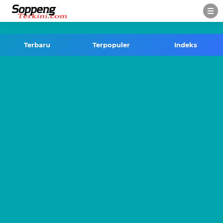
-->
Terbaru
Terpopuler
Indeks