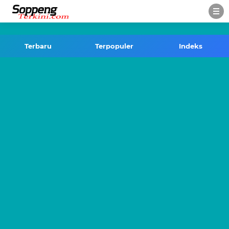
-->
Terbaru
Terpopuler
Indeks