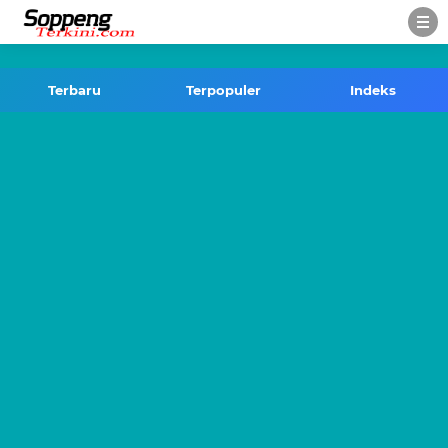
-->
Terbaru
Terpopuler
Indeks