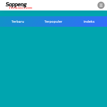
-->
Terbaru
Terpopuler
Indeks