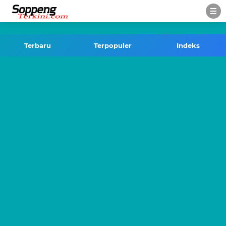
-->
Terbaru
Terpopuler
Indeks